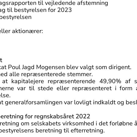
agsrapporten til vejledende afstemning
g til bestyrelsen for 2023
bestyrelsen
eller aktionærer:
t
okat Poul Jagd Mogensen blev valgt som dirigent.
med alle repræsenterede stemmer.
, at kapitalejere repræsenterende 49,90% af 
merne var til stede eller repræsenteret i form
else.
t generalforsamlingen var lovligt indkaldt og bes
beretning for regnskabsåret 2022
etning om selskabets virksomhed i det forløbne å
styrelsens beretning til efterretning.