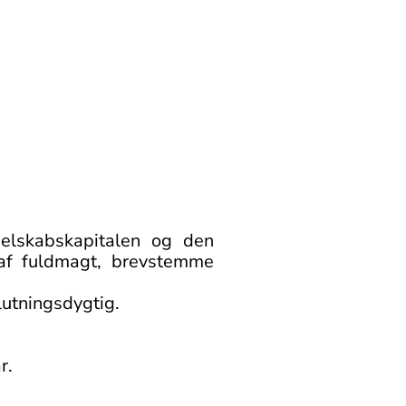
selskabskapitalen og den
 af fuldmagt, brevstemme
lutningsdygtig.
r.