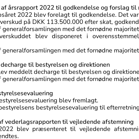
af årsrapport 2022 til godkendelse og forslag til
såret 2022 blev forelagt til godkendelse. Det var 
overskud på DKK 113.500.000 efter skat, godkend
f generalforsamlingen med det fornødne majoritet
overskuddet blev disponeret i overensstem
f generalforsamlingen med det fornødne majoritet
decharge til bestyrelsen og direktionen
blev meddelt decharge til bestyrelsen og direktion
f generalforsamlingen med det fornødne majoritet
styrelsesevaluering
estyrelsesevaluering blev fremlagt.
estyrelsens bestyrelsesevaluering til efterretning
f vederlagsrapporten til vejledende afstemning
2022 blev præsenteret til vejledende afstemnin
endtes.