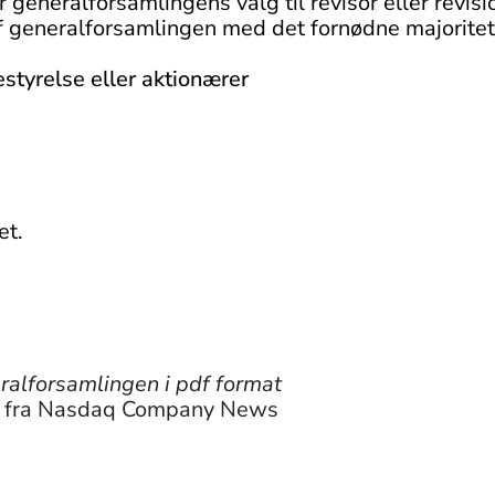
generalforsamlingens valg til revisor eller revisi
f generalforsamlingen med det fornødne majoritet
estyrelse eller aktionærer
et.
neralforsamlingen i pdf format
g fra Nasdaq Company News