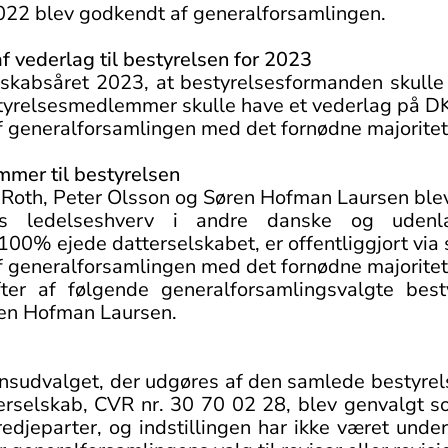
022 blev godkendt af generalforsamlingen.
f vederlag til bestyrelsen for 2023
gnskabsåret 2023, at bestyrelsesformanden skull
styrelsesmedlemmer skulle have et vederlag på D
f generalforsamlingen med det fornødne majoritet
mmer til bestyrelsen
s Roth, Peter Olsson og Søren Hofman Laursen blev
rs ledelseshverv i andre danske og udenla
 100% ejede datterselskabet, er offentliggjort vi
f generalforsamlingen med det fornødne majoritet
fter af følgende generalforsamlingsvalgte bes
ren Hofman Laursen.
sionsudvalget, der udgøres af den samlede bestyrels
selskab, CVR nr. 30 70 02 28, blev genvalgt som
redjeparter, og indstillingen har ikke været und