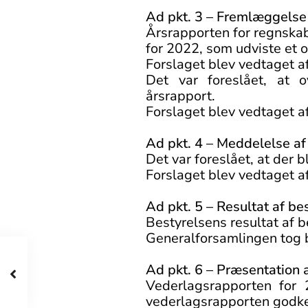
Ad pkt. 3 – Fremlæggelse 
Årsrapporten for regnskab
for 2022, som udviste et 
Forslaget blev vedtaget a
Det var foreslået, at 
årsrapport.
Forslaget blev vedtaget a
Ad pkt. 4 – Meddelelse af 
Det var foreslået, at der 
Forslaget blev vedtaget a
Ad pkt. 5 –
Resultat af be
Bestyrelsens resultat af b
Generalforsamlingen tog b
Ad pkt. 6
–
Præsentation a
Vederlagsrapporten for 
vederlagsrapporten godk