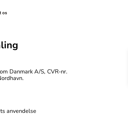
t os
ling
ndom Danmark A/S, CVR-nr.
Nordhavn.
ets anvendelse