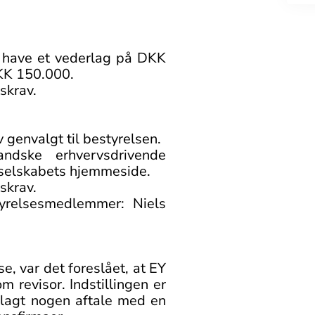
e have et vederlag på DKK
KK 150.000.
skrav.
 genvalgt til bestyrelsen.
ndske erhvervsdrivende
a selskabets hjemmeside.
skrav.
tyrelsesmedlemmer: Niels
e, var det foreslået, at EY
 revisor. Indstillingen er
erlagt nogen aftale med en