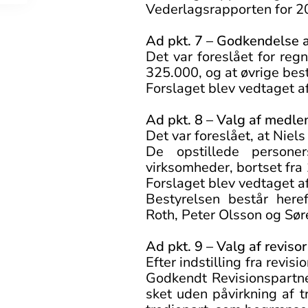
Vederlagsrapporten for 2
Ad pkt. 7 – Godkendelse a
Det var foreslået for re
325.000, og at øvrige be
Forslaget blev vedtaget a
Ad pkt. 8 – Valg af medle
Det var foreslået, at Niel
De opstillede persone
virksomheder, bortset fra
Forslaget blev vedtaget a
Bestyrelsen består here
Roth, Peter Olsson og Sø
Ad pkt. 9 – Valg af revisor
Efter indstilling fra revi
Godkendt Revisionspartner
sket uden påvirkning af t