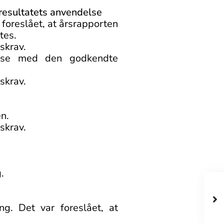
 resultatets anvendelse
foreslået, at årsrapporten
tes.
skrav.
melse med den godkendte
skrav.
en.
skrav.
.
g. Det var foreslået, at