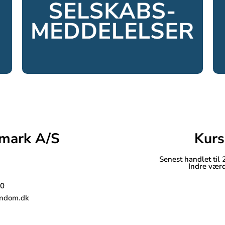
mark A/S
Kurs
Senest handlet til
Indre værd
30
endom.dk