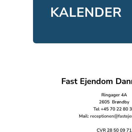
Fast Ejendom Dan
Ringager 4A
2605 Brøndby
Tel +45 70 22 80 
Mail:
receptionen@fastej
CVR 28 50 09 71