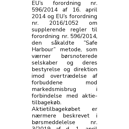
EU’s forordning nr.
596/2014 af 16. april
2014 og EU’s forordning
nr. 2016/1052 om
supplerende regler til
forordning nr. 596/2014,
den såkaldte ”Safe
Harbour” metode, som
værner børsnoterede
selskaber og deres
bestyrelse og direktion
imod overtrædelse af
forbuddene mod
markedsmisbrug i
forbindelse med aktie­
tilbagekøb.
Aktietilbagekøbet er
nærmere beskrevet i
børsmeddelelse nr.
3/2019 af d. 1. april