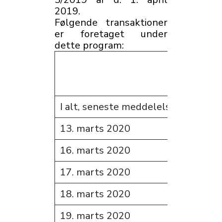
2019.
Følgende transaktioner
er foretaget under
dette program:
Anta
aktie
I alt, seneste meddelelse
86.5
13. marts 2020
0
16. marts 2020
200
17. marts 2020
200
18. marts 2020
36
19. marts 2020
189