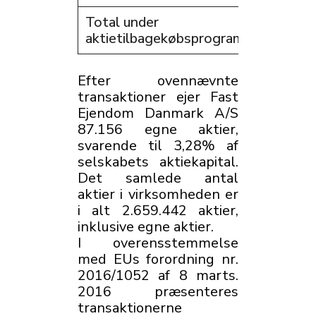
Total under
87.1
aktietilbagekøbsprogrammet
Efter ovennævnte
transaktioner ejer Fast
Ejendom Danmark A/S
87.156 egne aktier,
svarende til 3,28% af
selskabets aktiekapital.
Det samlede antal
aktier i virksomheden er
i alt 2.659.442 aktier,
inklusive egne aktier.
I overensstemmelse
med EUs forordning nr.
2016/1052 af 8 marts.
2016 præsenteres
transaktionerne