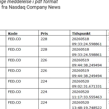
dige meddelelse i pdf format
ag fra Nasdaq Company News