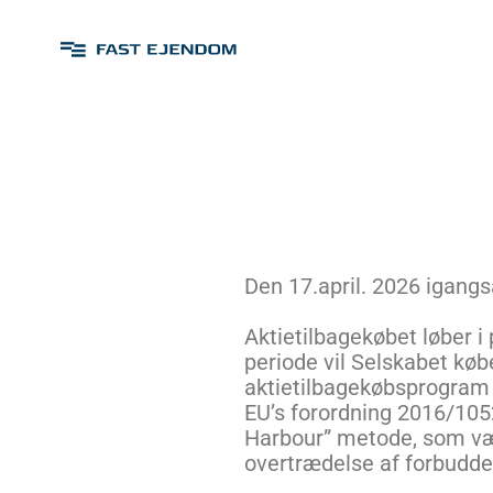
Den 17.april. 2026 igang
Aktietilbagekøbet løber i
periode vil Selskabet købe
aktietilbagekøbsprogram 
EU’s forordning 2016/1052
Harbour” metode, som vær
overtrædelse af forbudd