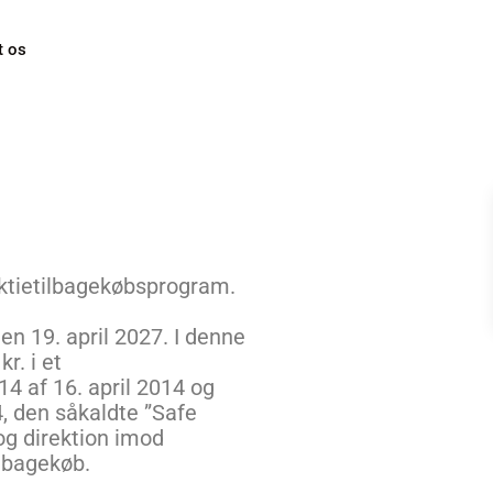
t os
aktietilbagekøbsprogram.
en 19. april 2027. I denne
r. i et
4 af 16. april 2014 og
, den såkaldte ”Safe
g direktion imod
lbagekøb.