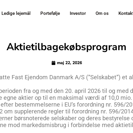
Ledige lejemål
Portefølje
Investor
Om os
Kontak
Aktietilbagekøbsprogram
maj 22, 2026
satte Fast Ejendom Danmark A/S (”Selskabet”) et 
 perioden fra og med den 20. april 2026 til og med d
 egne aktier op til en maksimal værdi af 10,0 mio. k
efter bestemmelserne i EU’s forordning nr. 596/201
 om supplerende regler til forordning nr. 596/2014
ner børsnoterede selskaber og deres bestyrelse o
ene mod markedsmisbrug i forbindelse med aktieti