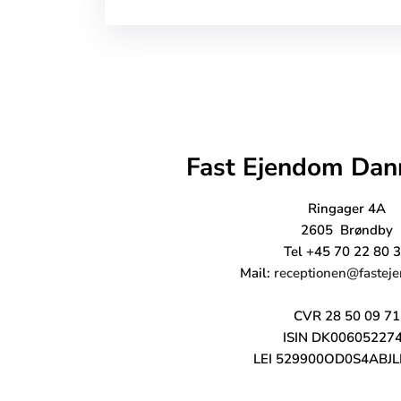
Fast Ejendom Dan
Ringager 4A
2605 Brøndby
Tel +45 70 22 80 
Mail:
receptionen@fastej
CVR 28 50 09 71
ISIN DK00605227
LEI 529900OD0S4ABJL