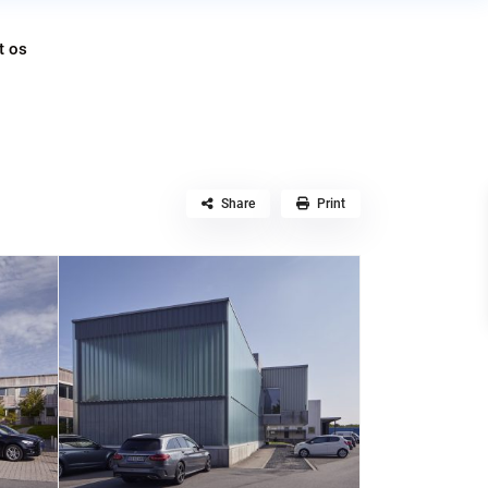
t os
Share
Print