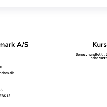
mark A/S
Kurs
Senest handlet til
Indre værd
30
endom.dk
46
E8K13