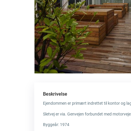
Beskrivelse
Ejendommen er primært indrettet til kontor og lag
Sletvej er via. Genvejen forbundet med motorveje
Byggeår: 1974