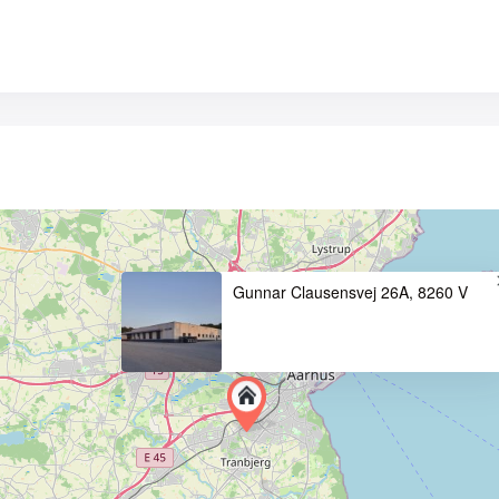
Gunnar Clausensvej 26A, 8260 V