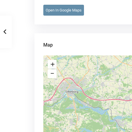
Open In Google Maps
Map