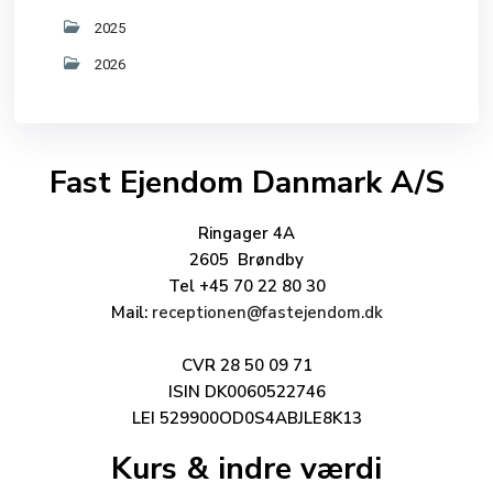
2025
2026
Fast Ejendom Danmark A/S
Ringager 4A
2605 Brøndby
Tel +45 70 22 80 30
Mail:
receptionen@fastejendom.dk
CVR 28 50 09 71
ISIN DK0060522746
LEI 529900OD0S4ABJLE8K13
Kurs & indre værdi