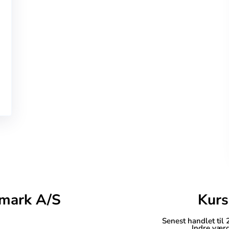
mark A/S
Kurs
Senest handlet til
Indre værd